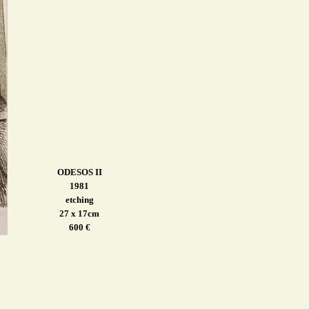
ODESOS II
1981
etching
27 x 17cm
600 €