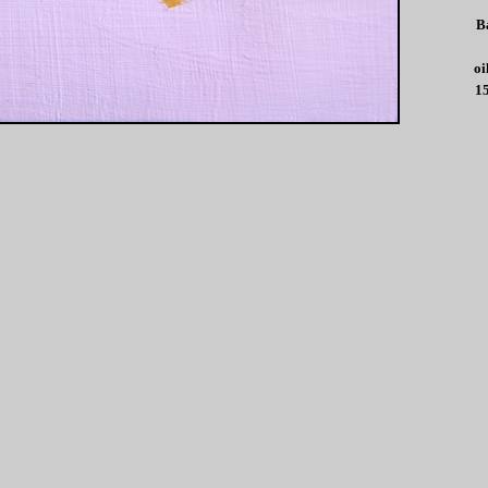
B
oi
15