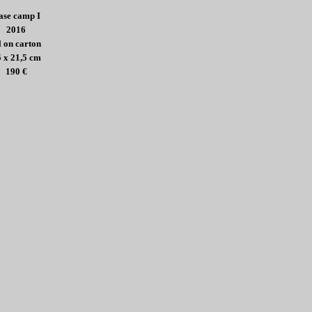
ase camp I
2016
l on carton
 x 21,5 cm
190
€