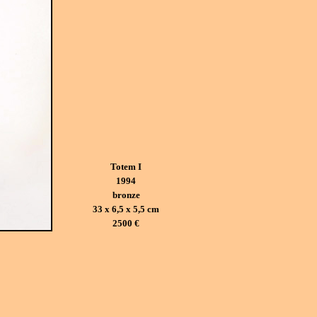
Totem I
1994
bronze
33 x 6,5 x 5,5 cm
2500 €