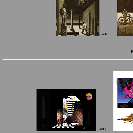
460 €
P
60
0 €