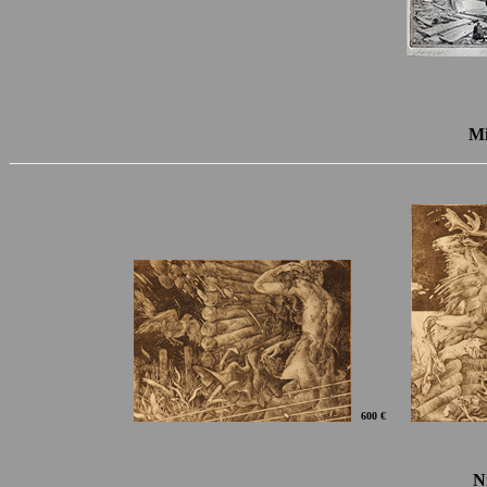
Mi
600 €
N