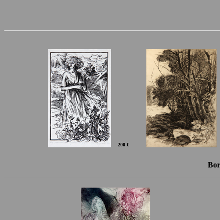
200 €
Bor