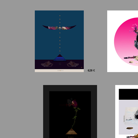
62
0 €