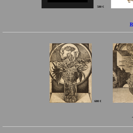
58
0 €
R
600 €