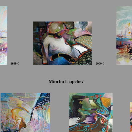
1600 €
2000 €
Mincho Liapchev