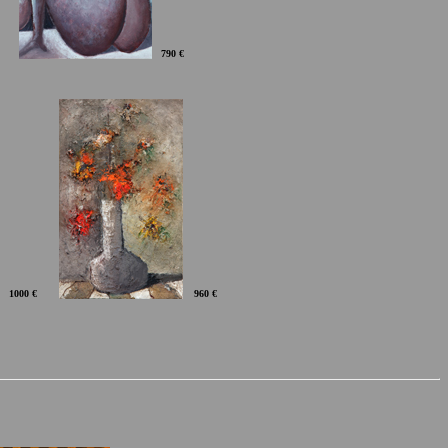
790 €
1000 €
960 €