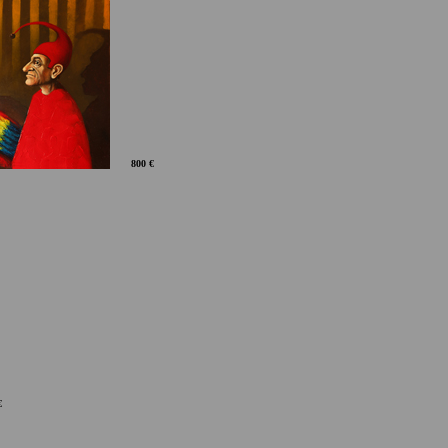
800 €
€