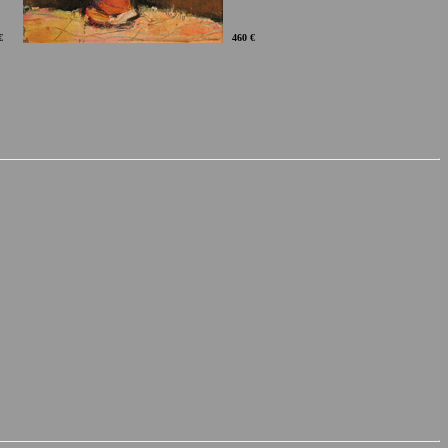
€
460 €